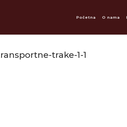
Početna
O nama
ansportne-trake-1-1