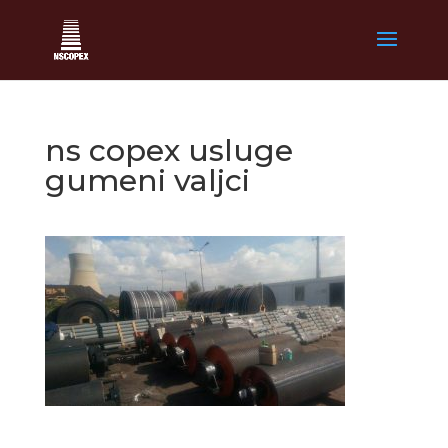
ns copex usluge
gumeni valjci